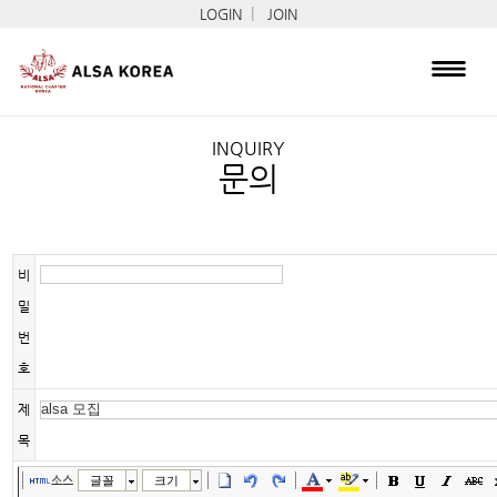
|
LOGIN
JOIN
INQUIRY
문의
비
밀
번
호
제
목
소스
글꼴
크기