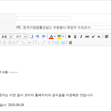
글꼴
크기