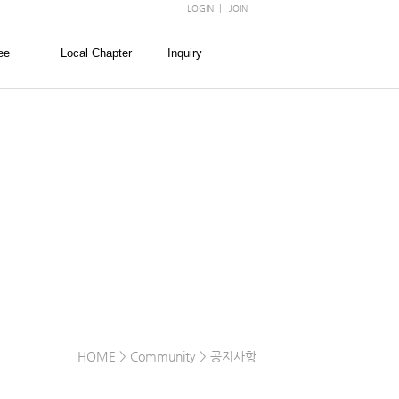
LOGIN
|
JOIN
ee
Local Chapter
Inquiry
회
경찰대학
FAQ
회
경희대학교
문의
회
고려대학교
회
서울대학교
회
성균관대학교
숙명여자대학교
연세대학교
이화여자대학교
한양대학교
HOME
> Community > 공지사항