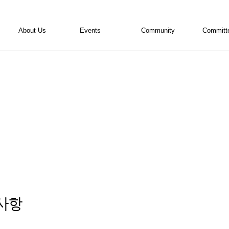
About Us
Events
Community
Committ
ALSA 소개
활동현황
공지사항
내무위원
활동소개
사진
의결사항
편집위원
조직도
영상
자료실
학술위원
임원진 소개
회원기고란
홍보위원
활동연혁
접수/등록
TED위원
회칙
회계 자료실
사항