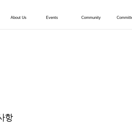
About Us
Events
Community
Committ
ALSA 소개
활동현황
공지사항
내무위원
활동소개
사진
의결사항
편집위원
조직도
영상
자료실
학술위원
임원진 소개
회원기고란
홍보위원
활동연혁
접수/등록
TED위원
회칙
회계 자료실
사항