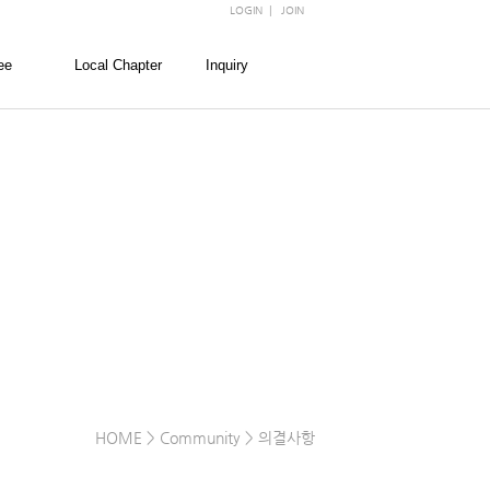
LOGIN
|
JOIN
ee
Local Chapter
Inquiry
회
경찰대학
FAQ
회
경희대학교
문의
회
고려대학교
회
서울대학교
회
성균관대학교
숙명여자대학교
연세대학교
이화여자대학교
한양대학교
HOME
> Community > 의결사항