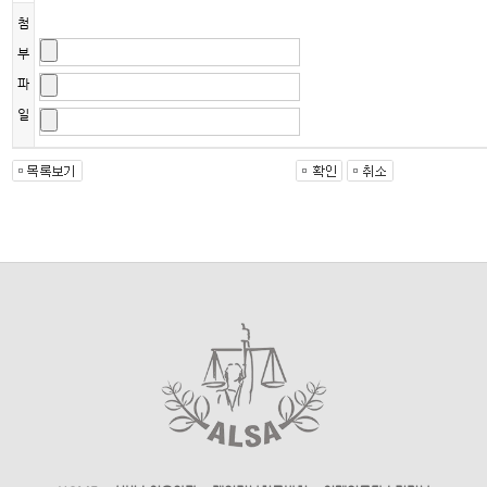
첨
부
파
일