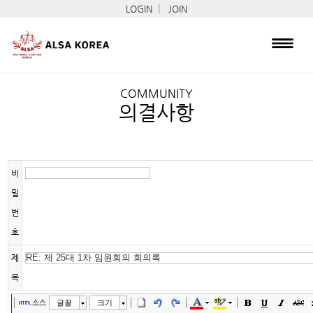
|
LOGIN
JOIN
COMMUNITY
의결사항
비
밀
번
호
제
목
소스
글꼴
크기