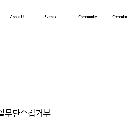
About Us
Events
Community
Committ
ALSA 소개
활동현황
공지사항
내무위원
활동소개
사진
의결사항
편집위원
조직도
영상
자료실
학술위원
임원진 소개
회원기고란
홍보위원
활동연혁
접수/등록
TED위원
회칙
회계 자료실
일무단수집거부