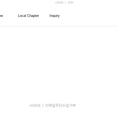
LOGIN
|
JOIN
ee
Local Chapter
Inquiry
회
경찰대학
FAQ
회
경희대학교
문의
회
고려대학교
회
서울대학교
회
성균관대학교
숙명여자대학교
연세대학교
이화여자대학교
한양대학교
HOME
> 이메일무단수집거부