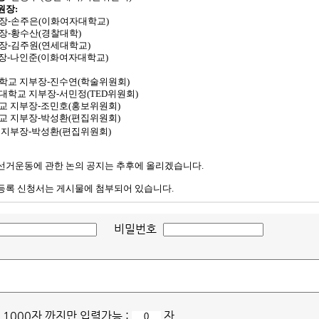
원장
:
장
-
손주은
(
이화여자대학교
)
장
-
황수산
(
경찰대학
)
장
-
김주원
(
연세대학교
)
장
-
나인준
(
이화여자대학교
)
학교 지부장
-
진수연
(
학술위원회
)
대학교 지부장
-
서민정
(TED
위원회
)
교 지부장
-
조민호
(
홍보위원회
)
교 지부장
-
박성환
(
편집위원회
)
 지부장
-
박성환
(
편집위원회
)
 선거운동에 관한 논의 공지는 추후에 올리겠습니다
.
등록 신청서는 게시물에 첨부되어 있습니다.
비밀번호
 1000자 까지만 입력가능 :
자