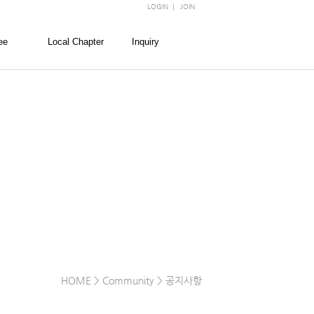
LOGIN
|
JOIN
ee
Local Chapter
Inquiry
회
경찰대학
FAQ
회
경희대학교
문의
회
고려대학교
회
서울대학교
회
성균관대학교
숙명여자대학교
연세대학교
이화여자대학교
한양대학교
HOME
> Community > 공지사항