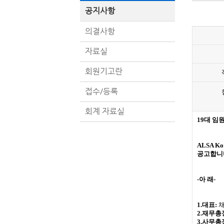
공지사항
의결사항
자료실
회원기고란
접수/등록
회계 자료실
19
대 임
ALSA Ko
공고합니
-
아 래
-
1.
대표
:
2.
재무총
3.
사무총