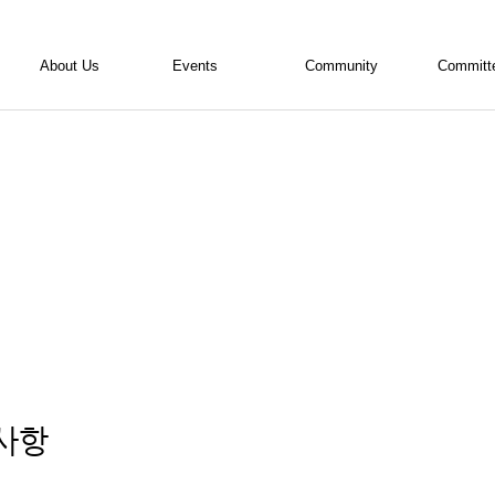
About Us
Events
Community
Committ
ALSA 소개
활동현황
공지사항
내무위원
활동소개
사진
의결사항
편집위원
조직도
영상
자료실
학술위원
임원진 소개
회원기고란
홍보위원
활동연혁
접수/등록
TED위원
회칙
회계 자료실
사항