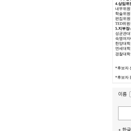
4.
상임위
내무위원
학술위원
편집위원
TED
위원
5.
지부장
:
성균관대
숙명여자
한양대학
연세대학
경찰대학
*후보자
*후보자 
이름
* 한글