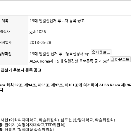
19대 임원진선거 후보자 등록 공고
제목
yjyb1026
작성자
2018-05-28
작성일자
19대 임원진 선거 후보등록신청서.zip
첨부파일
ALSA Korea제 19대 임원진선 후보등록 공고.pdf
원진선거 후보자 등록 공고
rea
회칙
92
조
,
제
94
조
,
제
95
조
,
제
97
조
,
제
101
조에 의거하여
ALSA Korea
제
19
다
.
채서현
(
이화여자대학교
,
학술위원회
),
심도현
(
한양대학교
,
학술위원회
)
장
:
원이지
(
숙명여자대학교
,TED
위원회
)
장
:
한동우
(
경찰대학
,
학술위원회
)