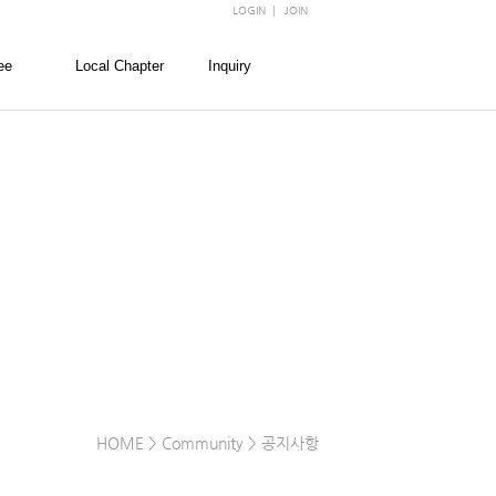
LOGIN
|
JOIN
ee
Local Chapter
Inquiry
회
경찰대학
FAQ
회
경희대학교
문의
회
고려대학교
회
서울대학교
회
성균관대학교
숙명여자대학교
연세대학교
이화여자대학교
한양대학교
HOME
> Community > 공지사항