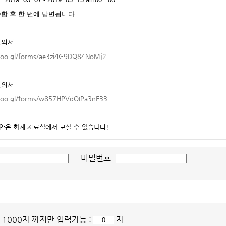
합 후 한 번에 답변됩니다.
질의서
/goo.gl/forms/ae3zi4G9DQ84NoMj2
질의서
/goo.gl/forms/w857HPVdOiPa3nE33
산안은 회계 자료실에서 보실 수 있습니다!
비밀번호
 1000자 까지만 입력가능 :
자