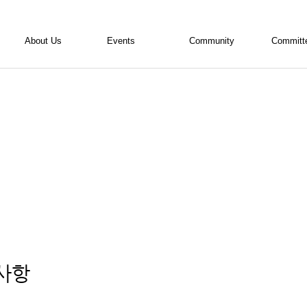
About Us
Events
Community
Committ
ALSA 소개
활동현황
공지사항
내무위원
활동소개
사진
의결사항
편집위원
조직도
영상
자료실
학술위원
임원진 소개
회원기고란
홍보위원
활동연혁
접수/등록
TED위원
회칙
회계 자료실
사항